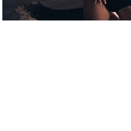
Программа эротического массажа
«Инь-Янь»
«Инь-Янь» — программа эротического массажа для мужчин с
участием двух мастеров. Формат сочетает боди массаж,
совместное шоу двух девушек, две релаксации и
завершающую чайную церемонию.
Программа подойдёт гостям, которые хотят получить больше
внимания и выбрать продолжительный сценарий с
чередованием спокойных и более насыщенных этапов.
Согласованная работа двух мастеров делает каждую часть
сеанса разнообразной и помогает сохранить плавный темп
отдыха.
Особенности программы «Инь-Янь»
Главная особенность программы — одновременное участие