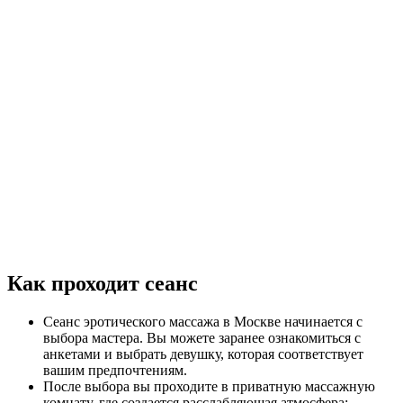
вариантов можно на странице
программ эротического
массажа
.
Запись на программу «Инь-Янь»
Программа доступна по предварительной записи в салонах
Timeero в ЮЗАО Москвы. При оформлении администратор
поможет выбрать двух мастеров, подходящий салон и удобное
время посещения.
Возможность проведения программы с выездом в квартиру,
апартаменты или отель по Москве согласовывается
индивидуально и зависит от адреса и доступности двух
мастеров.
Раскрыть
Как проходит сеанс
Сеанс эротического массажа в Москве начинается с
выбора мастера. Вы можете заранее ознакомиться с
анкетами и выбрать девушку, которая соответствует
вашим предпочтениям.
После выбора вы проходите в приватную массажную
комнату, где создается расслабляющая атмосфера: